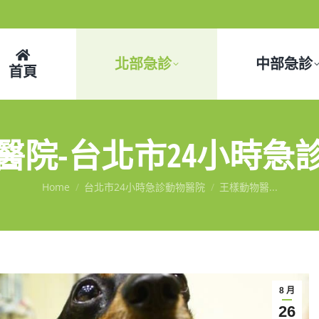
北部急診
中部急診
首頁
醫院-台北市24小時急
You are here:
Home
台北市24小時急診動物醫院
王樣動物醫...
8 月
26